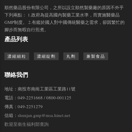
順然藥品股份有限公司，之所以設立順然製藥廠的原因不外乎
下列兩點： 1.政府為提高國內製藥工業水準，而實施醫藥品
GMP制度。 2.有鑑於國人對中國傳統醫藥之需求，卻因繁忙的
腳步而無暇自行煎煮。
產品列表
濃縮細粒
濃縮錠劑
丸劑
兼製食品
聯絡我們
地址：南投市南崗工業區工業路11號
電話：049-2251668 / 0800-001125
傳真：049-2251279
信箱：
shunjan.gmp@msa.hinet.net
歡迎至衛生福利部查詢