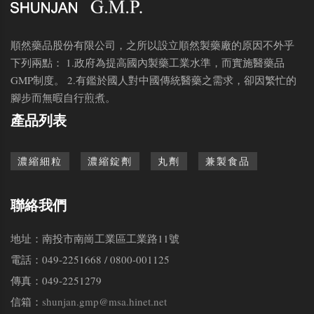
順然藥品股份有限公司，之所以設立順然製藥廠的原因不外乎
下列兩點： 1.政府為提高國內製藥工業水準，而實施醫藥品
GMP制度。 2.有鑑於國人對中國傳統醫藥之需求，卻因繁忙的
腳步而無暇自行煎煮。
產品列表
濃縮細粒
濃縮錠劑
丸劑
兼製食品
聯絡我們
地址：南投市南崗工業區工業路11號
電話：049-2251668 / 0800-001125
傳真：049-2251279
信箱：
shunjan.gmp@msa.hinet.net