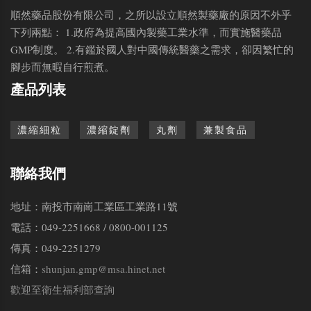
順然藥品股份有限公司，之所以設立順然製藥廠的原因不外乎
下列兩點： 1.政府為提高國內製藥工業水準，而實施醫藥品
GMP制度。 2.有鑑於國人對中國傳統醫藥之需求，卻因繁忙的
腳步而無暇自行煎煮。
產品列表
濃縮細粒
濃縮錠劑
丸劑
兼製食品
聯絡我們
地址：南投市南崗工業區工業路11號
電話：049-2251668 / 0800-001125
傳真：049-2251279
信箱：
shunjan.gmp@msa.hinet.net
歡迎至衛生福利部查詢