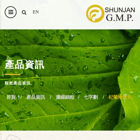
EN
產品資訊
順然產品資訊
首頁
產品資訊
濃縮細粒
七字劃
杞菊地黃丸