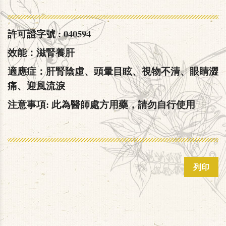
許可證字號 : 040594
效能：滋腎養肝
適應症：肝腎陰虛、頭暈目眩、視物不清、眼睛澀
痛、迎風流淚
注意事項: 此為醫師處方用藥，請勿自行使用
列印