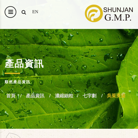
EN
產品資訊
順然產品資訊
首頁
產品資訊
濃縮細粒
七字劃
吳茱萸湯