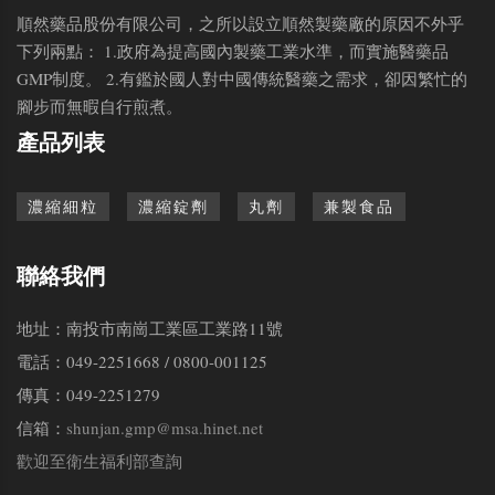
順然藥品股份有限公司，之所以設立順然製藥廠的原因不外乎
下列兩點： 1.政府為提高國內製藥工業水準，而實施醫藥品
GMP制度。 2.有鑑於國人對中國傳統醫藥之需求，卻因繁忙的
腳步而無暇自行煎煮。
產品列表
濃縮細粒
濃縮錠劑
丸劑
兼製食品
聯絡我們
地址：南投市南崗工業區工業路11號
電話：049-2251668 / 0800-001125
傳真：049-2251279
信箱：
shunjan.gmp@msa.hinet.net
歡迎至衛生福利部查詢