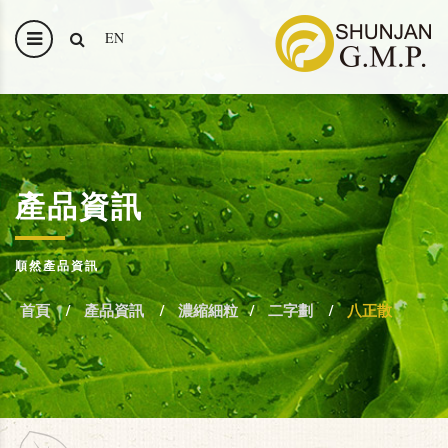
EN
產品資訊
順然產品資訊
首頁
產品資訊
濃縮細粒
二字劃
八正散