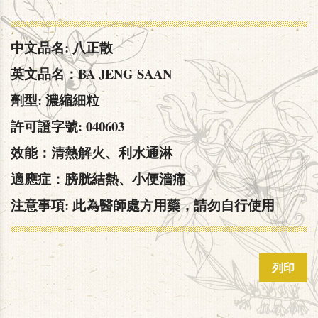
中文品名: 八正散
英文品名：BA JENG SAAN
劑型: 濃縮細粒
許可證字號: 040603
效能：清熱解火、利水通淋
適應症：膀胱結熱、小便濇痛
注意事項: 此為醫師處方用藥，請勿自行使用
列印