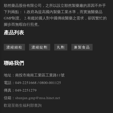
順然藥品股份有限公司，之所以設立順然製藥廠的原因不外乎
下列兩點： 1.政府為提高國內製藥工業水準，而實施醫藥品
GMP制度。 2.有鑑於國人對中國傳統醫藥之需求，卻因繁忙的
腳步而無暇自行煎煮。
產品列表
濃縮細粒
濃縮錠劑
丸劑
兼製食品
聯絡我們
地址：南投市南崗工業區工業路11號
電話：049-2251668 / 0800-001125
傳真：049-2251279
信箱：
shunjan.gmp@msa.hinet.net
歡迎至衛生福利部查詢