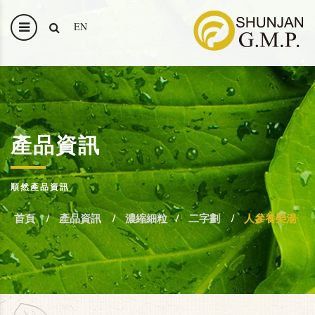
EN
產品資訊
順然產品資訊
首頁
產品資訊
濃縮細粒
二字劃
人參養榮湯