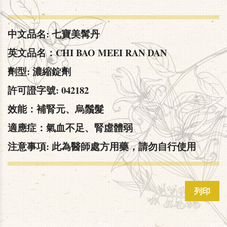
中文品名: 七寶美髯丹
英文品名：CHI BAO MEEI RAN DAN
劑型: 濃縮錠劑
許可證字號: 042182
效能：補腎元、烏鬚髮
適應症：氣血不足、腎虛體弱
注意事項: 此為醫師處方用藥，請勿自行使用
列印