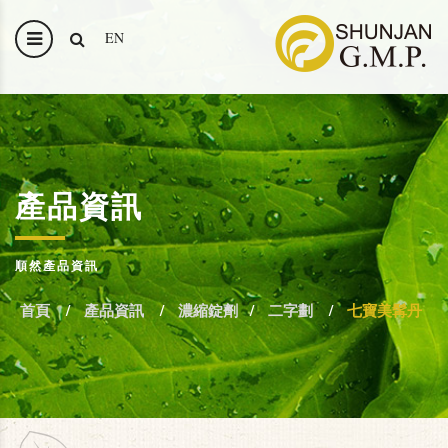
EN
產品資訊
順然產品資訊
首頁
產品資訊
濃縮錠劑
二字劃
七寶美髯丹