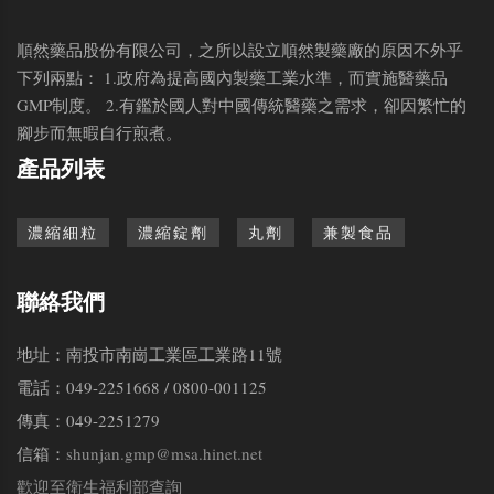
順然藥品股份有限公司，之所以設立順然製藥廠的原因不外乎
下列兩點： 1.政府為提高國內製藥工業水準，而實施醫藥品
GMP制度。 2.有鑑於國人對中國傳統醫藥之需求，卻因繁忙的
腳步而無暇自行煎煮。
產品列表
濃縮細粒
濃縮錠劑
丸劑
兼製食品
聯絡我們
地址：南投市南崗工業區工業路11號
電話：049-2251668 / 0800-001125
傳真：049-2251279
信箱：
shunjan.gmp@msa.hinet.net
歡迎至衛生福利部查詢