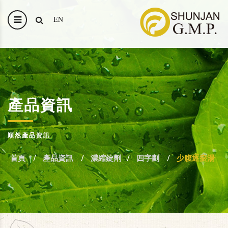
EN
產品資訊
順然產品資訊
首頁
產品資訊
濃縮錠劑
四字劃
少腹逐瘀湯