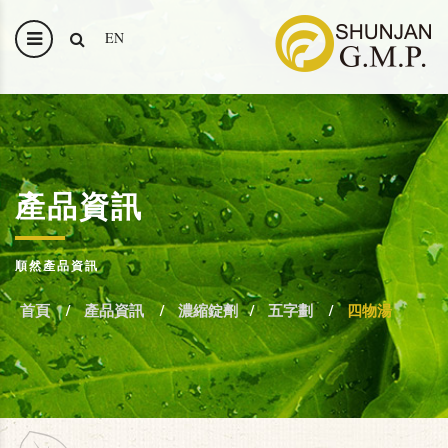
EN
產品資訊
順然產品資訊
首頁
產品資訊
濃縮錠劑
五字劃
四物湯