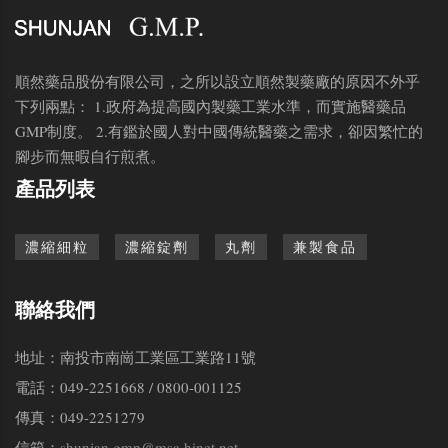
順然藥品股份有限公司，之所以設立順然製藥廠的原因不外乎
下列兩點： 1.政府為提高國內製藥工業水準，而實施醫藥品
GMP制度。 2.有鑑於國人對中國傳統醫藥之需求，卻因繁忙的
腳步而無暇自行煎煮。
產品列表
濃縮細粒
濃縮錠劑
丸劑
兼製食品
聯絡我們
地址：南投市南崗工業區工業路11號
電話：049-2251668 / 0800-001125
傳真：049-2251279
信箱：
shunjan.gmp@msa.hinet.net